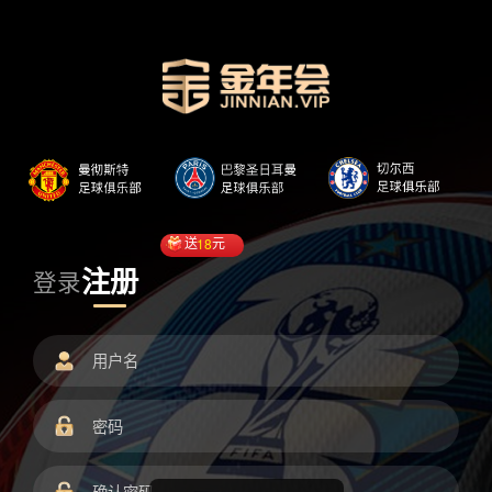
送
18
元
注册
登录