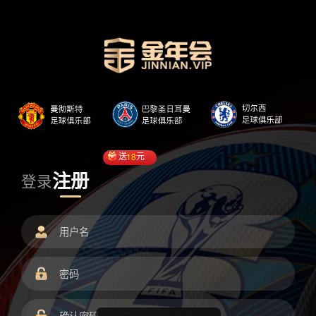
送
18
元
注册
登录