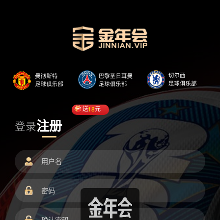
送
18
元
注册
登录